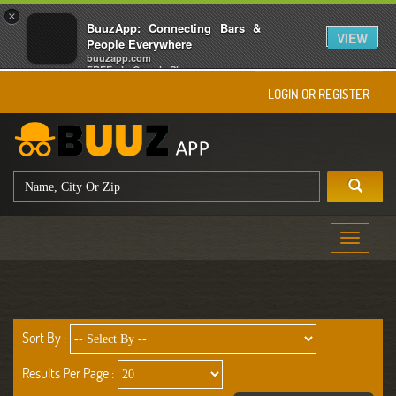
×
BuuzApp: Connecting Bars &
VIEW
People Everywhere
buuzapp.com
FREE - In Google Play
LOGIN OR REGISTER
Toggle
navigati
Sort By :
Results Per Page :