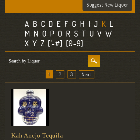
Suggest New Liquor
A
B
C
D
E
F
G
H
I
J
K
L
M
N
O
P
Q
R
S
T
U
V
W
X
Y
Z
['-#]
[0-9]
1
2
3
Next
Kah Anejo Tequila