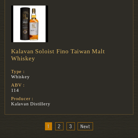
Kalavan Soloist Fino Taiwan Malt
Whiskey
Type :
Whiskey
ABV :
114
Producer :
Kalavan Distillery
1
2
3
Next